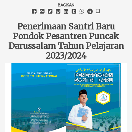
IKTISYAF
BAGIKAN
Evaluasi
Penerimaan Santri Baru
AKSI Ajang Kreasi Santri Iktisyaf
Pondok Pesantren Puncak
Wisuda
Darussalam Tahun Pelajaran
IICP
2023/2024
MARKAZ
MLA Markaz Lughatul Arabiyah
MTQ Markaz Tarbiyatul Quran
DARWIS Darussalam Wall for Internasional
Pendaftaran Online