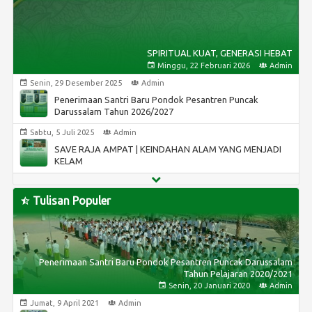
SPIRITUAL KUAT, GENERASI HEBAT
Minggu, 22 Februari 2026
Admin
Senin, 29 Desember 2025
Admin
Penerimaan Santri Baru Pondok Pesantren Puncak
Darussalam Tahun 2026/2027
Sabtu, 5 Juli 2025
Admin
SAVE RAJA AMPAT | KEINDAHAN ALAM YANG MENJADI
KELAM
Sabtu, 5 Juli 2025
Admin
KEDATANGAN SANG GURU YANG TELAH LAMA DIRINDU
Tulisan Populer
Selasa, 17 Desember 2024
Admin
Penerimaan Santri Baru Pondok Pesantren Puncak
Darussalam Tahun 2025/2026
Penerimaan Santri Baru Pondok Pesantren Puncak Darussalam
Tahun Pelajaran 2020/2021
Sabtu, 9 November 2024
Admin
Senin, 20 Januari 2020
Admin
Sayembara Desain Logo HIWA XX PP Puncak Darussalam
Jumat, 9 April 2021
Admin
Tahun 2024