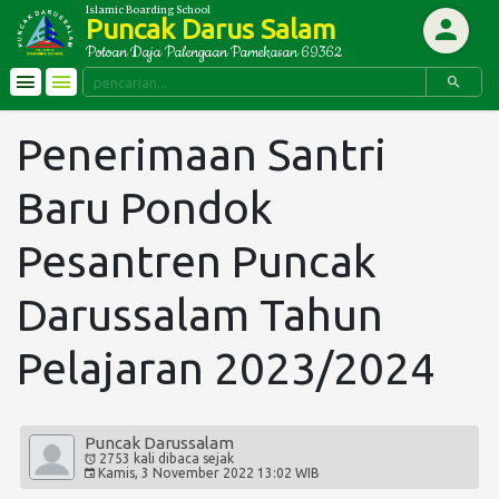
Islamic Boarding School
Puncak Darus Salam
Potoan Daja Palengaan Pamekasan 69362
Informasi
PROFIL
Penerimaan Santri
e-Nuqood
Visi, Misi dan Tujuan
e-Securitiy
Sejarah
Baru Pondok
Lambang
Link Terkait
Sistem Pendidikan
Pesantren Puncak
Donasi
MA'HADIYAH
Darussalam Tahun
Pendidikan Kepesantrenan
Pelajaran 2023/2024
MADRASIYAH
SMA
Puncak Darussalam
2753 kali
dibaca
sejak
SDN
Kamis,
3
November
2022
13:02 WIB