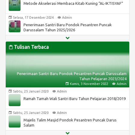
Metode Akselerasi Membaca Kitab Kuning “AL-IKTISYAF”
Rabu, 16 Oktober 2024
Admin
Kejuaraan Pencak Silat TRUNOJOYO NATIONAL
Selasa, 17 Desember 2024
Admin
CHAMPIONSHIP memperebutkan Piala Rektor Univ.
Penerimaan Santri Baru Pondok Pesantren Puncak
Trunojoyo Madura - Bangkalan antar Pelajar & Umum se
Rabu, 16 Oktober 2024
Admin
Darussalam Tahun 2025/2026
Indonesia Tahun 2024.
BIRRUL WAALIDAIN (Mading Santri)
Senin, 29 Desember 2025
Admin
Penerimaan Santri Baru Pondok Pesantren Puncak
Tulisan Terbaca
Kamis, 1 Agustus 2024
Admin
Darussalam Tahun 2026/2027
Sebelas Santri Puncak Darussalam raih Kejuaraan IPSI
Rabu, 25 Maret 2020
Admin
MALANG CHAMPIONSHIP 4 KEMENPORA RI dan
Pemberitahuan hasil rapat Yayasan dan Pengurus
WALIKOTA MALANG
Pesantren Puncak Darussalam
Penerimaan Santri Baru Pondok Pesantren Puncak Darussalam
Tahun Pelajaran 2023/2024
Senin, 20 Januari 2020
Admin
Kamis, 3 November 2022
Admin
Metode AL-IKTISYAF dan AL-KASSYAF Pondok Pesantren
Sabtu, 25 Januari 2020
Admin
Puncak Darussalam
Ramah Tamah Wali Santri Baru Tahun Pelajaran 2018/2019
Minggu, 26 Januari 2020
Admin
SISTEM PEMBELAJARAN METODE IKTISYAF
Sabtu, 25 Januari 2020
Admin
Majelis Talim Masjid Pondok Pesantren Puncak Darus
Kamis, 3 November 2022
Admin
Salam
Penerimaan Santri Baru Pondok Pesantren Puncak
Senin, 29 Desember 2025
Admin