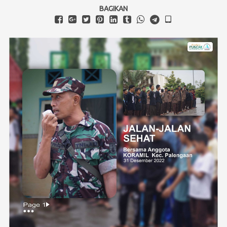
IKTISYAF
BAGIKAN
Evaluasi
AKSI Ajang Kreasi Santri Iktisyaf
Wisuda
IICP
MARKAZ
MLA Markaz Lughatul Arabiyah
MTQ Markaz Tarbiyatul Quran
DARWIS Darussalam Wall for Internasional
Pendaftaran Online