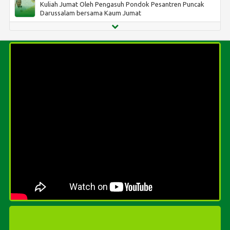
Kuliah Jumat Oleh Pengasuh Pondok Pesantren Puncak
Kamis, 3 November 2022
Admin
Darussalam bersama Kaum Jumat
Penerimaan Santri Baru Pondok Pesantren Puncak
Kamis, 2 April 2020
Admin
Darussalam Tahun Pelajaran 2023/2024
MUSYAWARAH KEAMAN PESANTREN SELAMA MASA
Kamis, 4 Februari 2021
Admin
LIBUR SYA'BAN-SYAWAL 1441 H.
Penerimaan Santri Baru IICP Puncak Darussalam Tahun
Minggu, 26 Januari 2020
Admin
Pelajaran 2021/2022
المنهج لتعليم اللغة العربية
Kamis, 23 Januari 2020
Admin
MHQ Nasional 2019, Mauidhatul Husna RKH. Abdul Hannan
Tibyan
Kamis, 3 November 2022
Admin
Penerimaan Santri Baru Pondok Pesantren Puncak
Darussalam Tahun Pelajaran 2023/2024
Sabtu, 25 Januari 2020
Admin
Ramah Tamah Wali Santri Baru Tahun Pelajaran 2018/2019
Sabtu, 25 Januari 2020
Admin
Majelis Talim Masjid Pondok Pesantren Puncak Darus