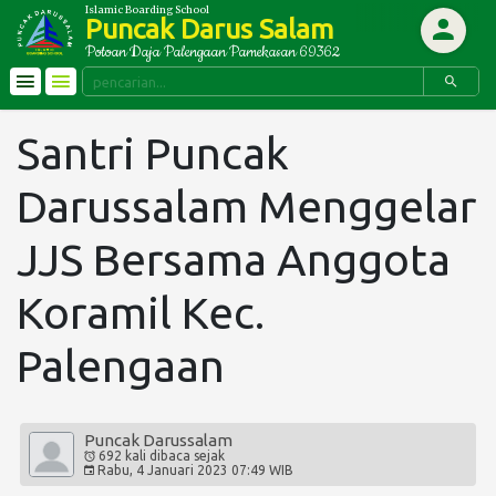
Islamic Boarding School
Puncak Darus Salam
Potoan Daja Palengaan Pamekasan 69362
Informasi
PROFIL
Santri Puncak
e-Nuqood
Visi, Misi dan Tujuan
e-Securitiy
Sejarah
Darussalam Menggelar
Lambang
Link Terkait
Sistem Pendidikan
JJS Bersama Anggota
Donasi
MA'HADIYAH
Koramil Kec.
Pendidikan Kepesantrenan
Palengaan
MADRASIYAH
SMA
Puncak Darussalam
692 kali
dibaca
sejak
SDN
Rabu,
4
Januari
2023
07:49 WIB